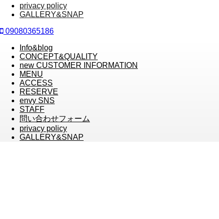
privacy policy
GALLERY&SNAP
09080365186
Info&blog
CONCEPT&QUALITY
new CUSTOMER INFORMATION
MENU
ACCESS
RESERVE
envy SNS
STAFF
問い合わせフォーム
privacy policy
GALLERY&SNAP