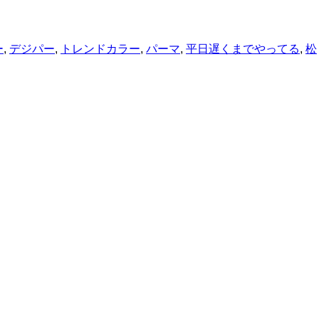
ー
,
デジパー
,
トレンドカラー
,
パーマ
,
平日遅くまでやってる
,
松