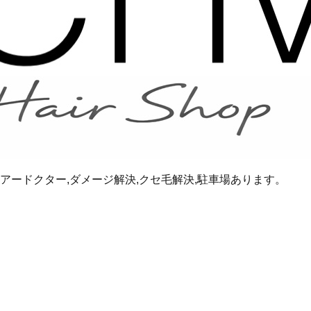
,ヘアードクター,ダメージ解決,クセ毛解決,駐車場あります。