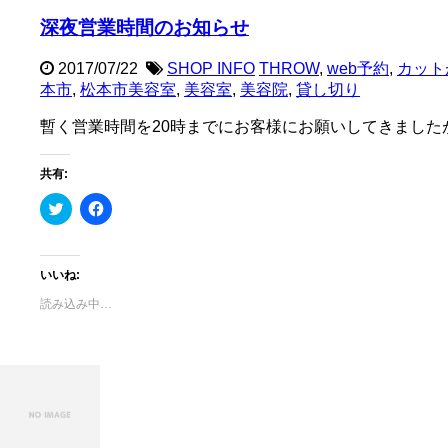
深夜営業時間のお知らせ
2017/07/22
SHOP INFO
THROW
,
web予約
,
カット
本市
,
松本市美容室
,
美容室
,
美容院
,
貸し切り
暫く営業時間を20時までにお客様にお願いしてきましたが 2
共有:
ク
Facebook
リ
で
ッ
共
ク
有
し
す
て
る
いいね:
Twitter
に
で
は
読み込み中…
共
ク
有
リ
(新
ッ
し
ク
い
し
ウ
て
ィ
く
ン
だ
ド
さ
ウ
い
で
(新