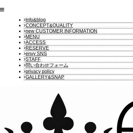
Info&blog
CONCEPT&QUALITY
new CUSTOMER INFORMATION
MENU
ACCESS
RESERVE
envy SNS
STAFF
問い合わせフォーム
privacy policy
GALLERY&SNAP