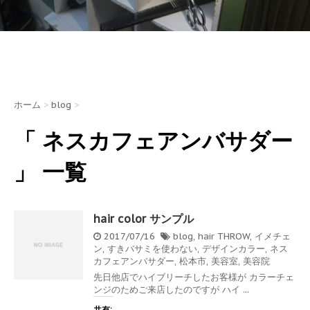
ホーム
>
blog
>
「 ネスカフェアンバサダー
」 一覧
hair color サンプル
2017/07/16
blog
,
hair
THROW
,
イメチェ
ン
,
すきバサミを使わない
,
デザインカラー
,
ネス
カフェアンバサダー
,
松本市
,
美容室
,
美容院
先日他店でハイブリーチしたお客様が カラーチェ
ンジのためご来店したのですが ハイ ...
共有: