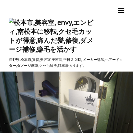
長野県,松本市,貸切,美容室,美容院,平日２２時, メーカー講師,ヘアードク
ター,ダメージ解決,クセ毛解決,駐車場あります。