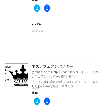
ク
F
リ
a
ッ
c
ク
e
し
b
て
o
いいね:
T
o
w
k
読み込み中…
i
で
t
共
t
有
e
す
r
る
で
に
共
は
有
ク
(
リ
新
ッ
し
ク
い
し
ネスカフェアンバサダー
ウ
て
ィ
く
2016/06/01
SHOP INFO
ストレート
,
ネス
ン
だ
カフェアンバサダー
,
梅雨
,
癖毛
ド
さ
ウ
い
そろそろ連日暑さが感じられるようになってきま
で
(
したね
envyでは、ネスカフェア ...
開
新
き
し
ま
い
共有:
す
ウ
)
ィ
ク
F
ン
リ
a