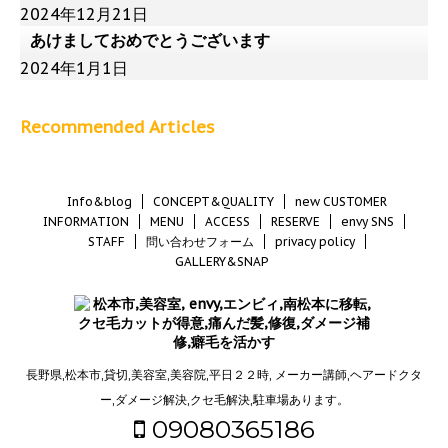
2024年12月21日
あけましておめでとうございます
2024年1月1日
Recommended Articles
Info&blog
CONCEPT&QUALITY
new CUSTOMER
INFORMATION
MENU
ACCESS
RESERVE
envy SNS
STAFF
問い合わせフォーム
privacy policy
GALLERY&SNAP
長野県,松本市,貸切,美容室,美容院,平日２２時, メーカー講師,ヘアードクタ
ー,ダメージ解決,クセ毛解決,駐車場あります。
09080365186