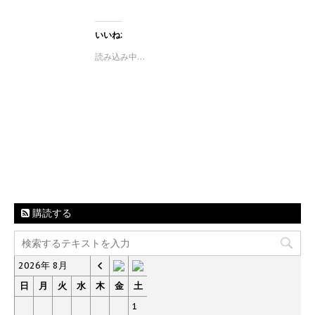
ド
ッ
c
ウ
ク
e
で
し
b
開
て
o
いいね:
き
T
o
ま
w
k
す
読み込み中…
i
で
)
t
共
t
有
e
す
r
る
で
に
共
は
有
ク
(
リ
新
ッ
し
ク
い
し
ウ
て
ィ
く
ン
だ
ド
さ
ウ
い
購読する
で
(
開
新
き
し
ま
い
す
ウ
)
ィ
2026年 8月
ン
ド
日
月
火
水
木
金
土
ウ
で
1
開