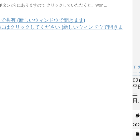
ンが↓にありますので クリックしていただくと、Wor ...
er で共有 (新しいウィンドウで開きます)
有するにはクリックしてください (新しいウィンドウで開きま
〒
二 
02
平日
土 
日、
移
20
当