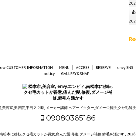
20
あ
20
Re
new CUSTOMER INFORMATION
MENU
ACCESS
RESERVE
envy SNS
policy
GALLERY&SNAP
切,美容室,美容院,平日２２時, メーカー講師,ヘアードクター,ダメージ解決,クセ毛解
09080365186
ィ,南松本に移転,クセ毛カットが得意,痛んだ髪,修復,ダメージ補修,癖毛を活かす , 2026 All R