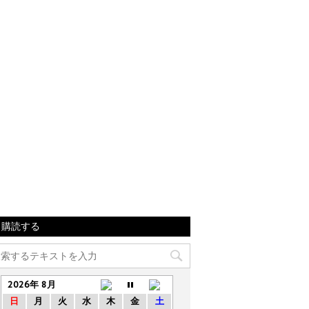
購読する
2026年 8月
日
月
火
水
木
金
土