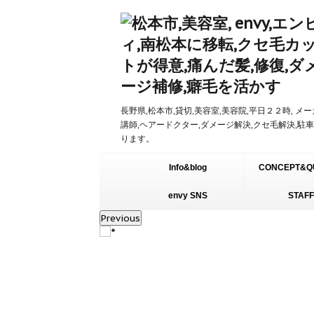
長野県,松本市,貸切,美容室,美容院,平日２２時, メ
講師,ヘアードクター,ダメージ解決,クセ毛解決,駐
ります。
Info&blog
CONCEPT&Q
envy SNS
STAFF
Previous