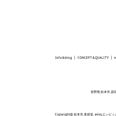
Info&blog
CONCEPT&QUALITY
長野県,松本市,貸
Copyright© 松本市,美容室, envy,エンビ