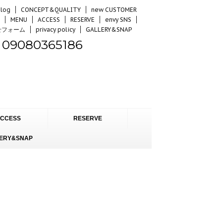
log
CONCEPT&QUALITY
new CUSTOMER
MENU
ACCESS
RESERVE
envy SNS
せフォーム
privacy policy
GALLERY&SNAP
09080365186
CCESS
RESERVE
ERY&SNAP