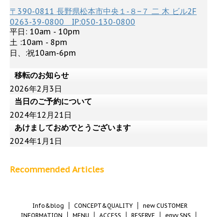
〒390-0811 長野県松本市中央１-８−７ 二 木 ビル2F
0263-39-0800 IP:050-130-0800
平日: 10am - 10pm
土 :10am - 8pm
日、:祝10am-6pm
移転のお知らせ
2026年2月3日
当日のご予約について
2024年12月21日
あけましておめでとうございます
2024年1月1日
Recommended Articles
Info&blog
CONCEPT&QUALITY
new CUSTOMER
INFORMATION
MENU
ACCESS
RESERVE
envy SNS