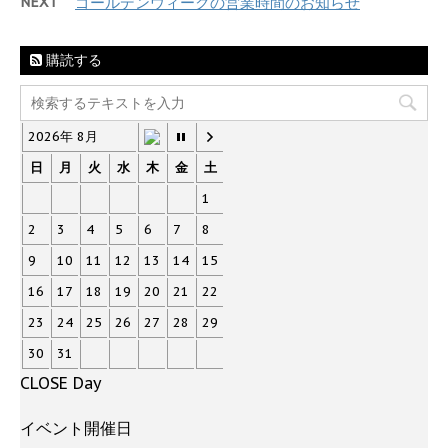
NEXT
ゴールデンウィークの営業時間のお知らせ
ウ
い
で
(
開
新
き
し
購読する
ま
い
す
ウ
)
ィ
ン
ド
ウ
2026年 8月
で
開
き
日
月
火
水
木
金
土
ま
す
1
)
2
3
4
5
6
7
8
9
10
11
12
13
14
15
16
17
18
19
20
21
22
23
24
25
26
27
28
29
30
31
CLOSE Day
イベント開催日