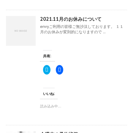
r
る
で
に
共
は
有
ク
(
リ
2021.11月のお休みについて
新
ッ
し
ク
envyご利用の皆様ご無沙汰しております。 １１
い
し
ウ
て
月のお休みが変則的になりますので ...
ィ
く
ン
だ
ド
さ
ウ
い
で
(
開
新
共有:
き
し
ま
い
す
ウ
ク
F
)
ィ
リ
a
ン
ッ
c
ド
ク
e
ウ
し
b
で
て
o
開
T
o
き
いいね:
w
k
ま
i
で
す
t
共
)
読み込み中…
t
有
e
す
r
る
で
に
共
は
有
ク
(
リ