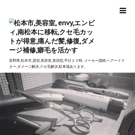
長野県,松本市,貸切,美容室,美容院,平日２２時, メーカー講師,ヘアードク
ター,ダメージ解決,クセ毛解決,駐車場あります。