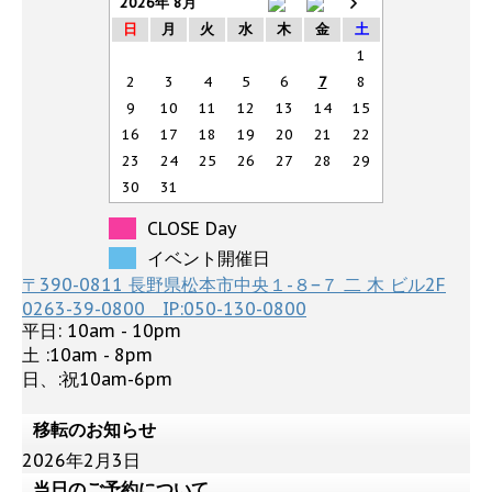
)
ィ
2026年 8月
ン
日
月
火
水
木
金
土
ド
ウ
1
で
開
2
3
4
5
6
7
8
き
ま
9
10
11
12
13
14
15
す
)
16
17
18
19
20
21
22
23
24
25
26
27
28
29
30
31
CLOSE Day
イベント開催日
〒390-0811 長野県松本市中央１-８−７ 二 木 ビル2F
0263-39-0800 IP:050-130-0800
平日: 10am - 10pm
土 :10am - 8pm
日、:祝10am-6pm
移転のお知らせ
2026年2月3日
当日のご予約について