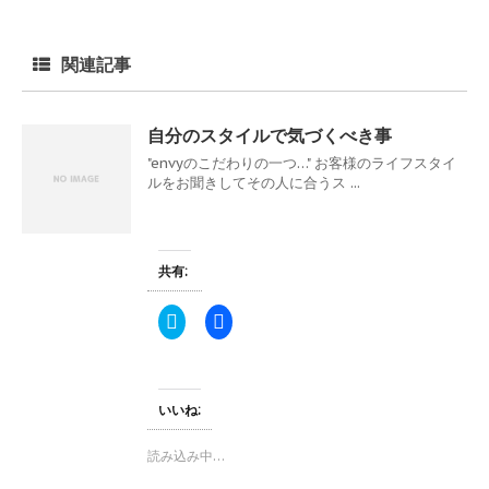
関連記事
自分のスタイルで気づくべき事
"envyのこだわりの一つ…" お客様のライフスタイ
ルをお聞きしてその人に合うス ...
共有:
ク
F
リ
a
ッ
c
ク
e
し
b
て
o
T
o
いいね:
w
k
i
で
t
共
読み込み中…
t
有
e
す