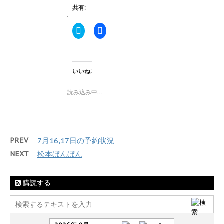
開
新
共有:
き
し
ま
い
す
ウ
ク
F
)
ィ
リ
a
ン
ッ
c
ド
ク
e
ウ
し
b
で
て
o
開
T
o
き
いいね:
w
k
ま
i
で
す
t
共
)
読み込み中…
t
有
e
す
r
る
で
に
共
は
有
ク
(
リ
PREV
7月16,17日の予約状況
新
ッ
し
ク
い
し
NEXT
松本ぼんぼん
ウ
て
ィ
く
ン
だ
ド
さ
購読する
ウ
い
で
(
開
新
き
し
ま
い
す
ウ