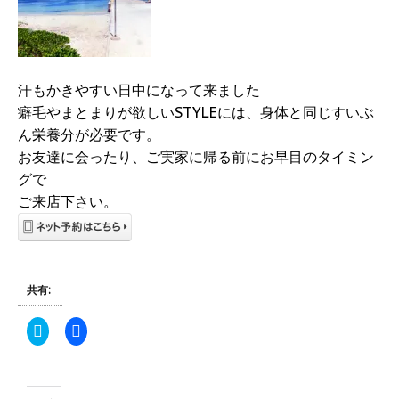
汗もかきやすい日中になって来ました
癖毛やまとまりが欲しいSTYLEには、身体と同じすいぶ
ん栄養分が必要です。
お友達に会ったり、ご実家に帰る前にお早目のタイミン
グで
ご来店下さい。
共有:
ク
F
リ
a
ッ
c
ク
e
し
b
て
o
T
o