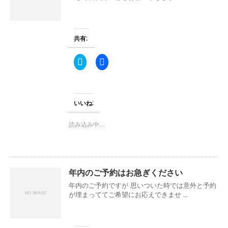
ィ
く
ン
だ
ド
さ
ウ
い
で
(
開
新
共有:
き
し
ま
い
す
ウ
ク
F
)
ィ
リ
a
ン
ッ
c
ド
ク
e
ウ
し
b
で
て
o
開
T
o
き
いいね:
w
k
ま
i
で
す
t
共
)
読み込み中…
t
有
e
す
r
る
で
に
共
は
有
ク
(
リ
年内のご予約はお急ぎください
新
ッ
し
ク
年内のご予約ですが 思いついた時では意外と予約
い
し
ウ
て
が埋まっててご希望にお応えできませ ...
ィ
く
ン
だ
ド
さ
ウ
い
で
(