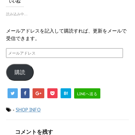
いいね:
w
k
i
で
t
共
読み込み中…
t
有
e
す
r
る
で
に
メールアドレスを記入して購読すれば、更新をメールで
共
は
有
ク
受信できます。
(
リ
新
ッ
し
ク
い
し
メ
ウ
て
ー
ィ
く
ン
だ
ル
ド
さ
ウ
い
購読
ア
で
(
開
新
ド
き
し
ま
い
レ
す
ウ
B!
LINEへ送る
)
ィ
ス
ン
ド
ウ
-
SHOP INFO
で
開
き
ま
す
)
コメントを残す