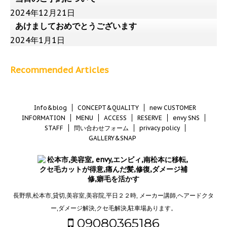
2024年12月21日
あけましておめでとうございます
2024年1月1日
Recommended Articles
Info&blog
CONCEPT&QUALITY
new CUSTOMER
INFORMATION
MENU
ACCESS
RESERVE
envy SNS
STAFF
問い合わせフォーム
privacy policy
GALLERY&SNAP
長野県,松本市,貸切,美容室,美容院,平日２２時, メーカー講師,ヘアードクタ
ー,ダメージ解決,クセ毛解決,駐車場あります。
09080365186