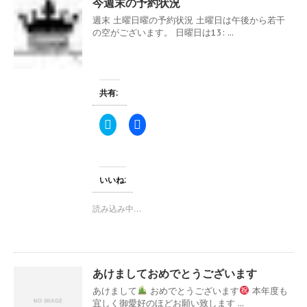
今週末の予約状況
新
ッ
し
ク
週末 土曜日曜の予約状況 土曜日は午後から若干
い
し
ウ
て
の空がございます。 日曜日は13: ...
ィ
く
ン
だ
ド
さ
ウ
い
で
(
開
新
き
し
共有:
ま
い
す
ウ
)
ィ
ク
F
ン
リ
a
ド
ッ
c
ウ
ク
e
で
し
b
開
て
o
き
T
o
いいね:
ま
w
k
す
i
で
)
t
共
読み込み中…
t
有
e
す
r
る
で
に
共
は
有
ク
(
リ
あけましておめでとうございます
新
ッ
し
ク
あけまして
おめでとうございます
本年度も
い
し
ウ
て
宜しく御愛好のほどお願い致します ...