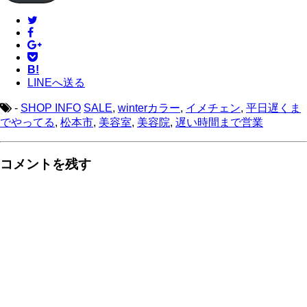
ド
ド
ウ
レ
で
開
ス
き
ま
す)
B!
LINEへ送る
-
SHOP INFO
SALE
,
winterカラー
,
イメチェン
,
平日遅くま
でやってる
,
松本市
,
美容室
,
美容院
,
遅い時間まで営業
コメントを残す