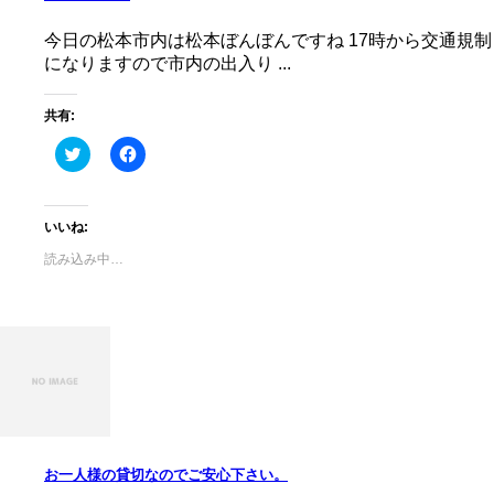
ン
ド
ウ
今日の松本市内は松本ぼんぼんですね 17時から交通規制
で
開
になりますので市内の出入り ...
き
ま
す)
共有:
ク
Facebook
リ
で
ッ
共
ク
有
し
す
て
る
いいね:
Twitter
に
で
は
読み込み中…
共
ク
有
リ
(新
ッ
し
ク
い
し
ウ
て
ィ
く
ン
だ
ド
さ
ウ
い
で
(新
開
し
き
い
ま
ウ
す)
ィ
お一人様の貸切なのでご安心下さい。
ン