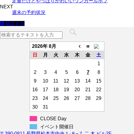
定番だけどやっぱりかわいいワンカールボブ
開
し
き
い
NEXT
ま
ウ
週末の予約状況
す)
ィ
ン
ド
購読する
ウ
で
開
き
ま
す)
2026年 8月
日
月
火
水
木
金
土
1
2
3
4
5
6
7
8
9
10
11
12
13
14
15
16
17
18
19
20
21
22
23
24
25
26
27
28
29
30
31
CLOSE Day
イベント開催日
〒390-0811 長野県松本市中央１-８−７ 二 木 ビル2F