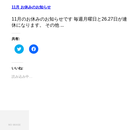
ウ
で
11月 お休みのお知らせ
開
き
ま
す)
11月のお休みのお知らせです 毎週月曜日と26.27日が連
休になります。 その他 ...
共有:
ク
Facebook
リ
で
ッ
共
ク
有
し
す
て
る
いいね:
Twitter
に
で
は
読み込み中…
共
ク
有
リ
(新
ッ
し
ク
い
し
ウ
て
ィ
く
ン
だ
ド
さ
ウ
い
で
(新
開
し
き
い
ま
ウ