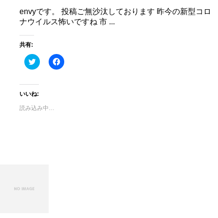
ド
ウ
envyです。 投稿ご無沙汰しております 昨今の新型コロ
で
開
ナウイルス怖いですね 市 ...
き
ま
す)
共有:
ク
Facebook
リ
で
ッ
共
ク
有
し
す
て
る
いいね:
Twitter
に
で
は
読み込み中…
共
ク
有
リ
(新
ッ
し
ク
い
し
ウ
て
ィ
く
ン
だ
ド
さ
ウ
い
で
(新
開
し
き
い
ま
ウ
す)
ィ
ン
ド