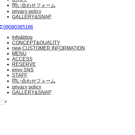
問い合わせフォーム
privacy policy
GALLERY&SNAP
09080365186
Info&blog
CONCEPT&QUALITY
new CUSTOMER INFORMATION
MENU
ACCESS
RESERVE
envy SNS
STAFF
問い合わせフォーム
privacy policy
GALLERY&SNAP