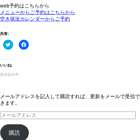
web予約はこちらから
メニューからご予約はこちらから
空き状況カレンダーからご予約
共有:
ク
Facebook
リ
で
ッ
共
ク
有
し
す
て
る
いいね:
Twitter
に
で
は
読み込み中…
共
ク
有
リ
(新
ッ
し
ク
い
し
メールアドレスを記入して購読すれば、更新をメールで受信で
ウ
て
ィ
く
きます。
ン
だ
ド
さ
ウ
い
メ
で
(新
ー
開
し
き
い
ル
ま
ウ
購読
す)
ィ
ア
ン