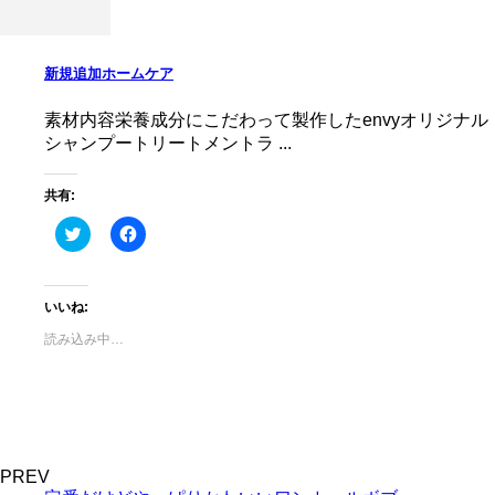
す)
ィ
ン
ド
ウ
で
新規追加ホームケア
開
き
ま
す)
素材内容栄養成分にこだわって製作したenvyオリジナル
シャンプートリートメントラ ...
共有:
ク
Facebook
リ
で
ッ
共
ク
有
し
す
て
る
いいね:
Twitter
に
で
は
読み込み中…
共
ク
有
リ
(新
ッ
し
ク
い
し
ウ
て
ィ
く
ン
だ
ド
さ
ウ
い
PREV
で
(新