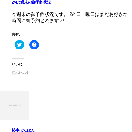
2/4,5週末の御予約状況
今週末の御予約状況です。 2/4日土曜日はまだお好きな
時間に御予約とれます 2/ ...
共有:
ク
Facebook
リ
で
ッ
共
ク
有
し
す
て
る
いいね:
Twitter
に
で
は
読み込み中…
共
ク
有
リ
(新
ッ
し
ク
い
し
ウ
て
ィ
く
ン
だ
ド
さ
ウ
い
で
(新
開
し
き
い
ま
ウ
す)
ィ
松本ぼんぼん