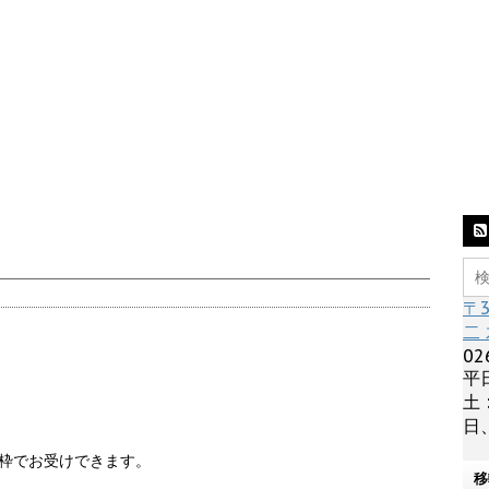
〒
二 
02
平日
土 
日、
0枠でお受けできます。
移