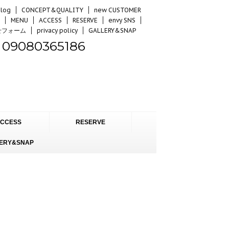
log
CONCEPT&QUALITY
new CUSTOMER
MENU
ACCESS
RESERVE
envy SNS
せフォーム
privacy policy
GALLERY&SNAP
09080365186
CCESS
RESERVE
ERY&SNAP