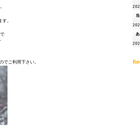
す。
20
当
ます。
20
ので
あ
す
20
Re
ですのでご利用下さい。