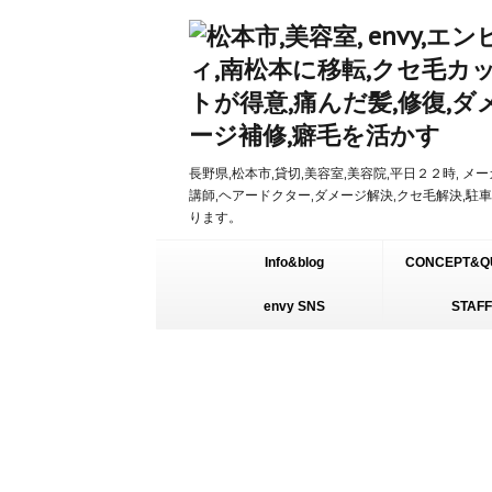
長野県,松本市,貸切,美容室,美容院,平日２２時, メ
講師,ヘアードクター,ダメージ解決,クセ毛解決,駐
ります。
Info&blog
CONCEPT&Q
envy SNS
STAFF