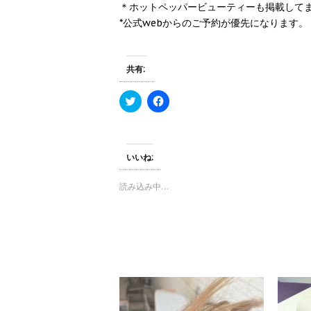
＊ホットペッパービューティーも掲載して
*公式webからのご予約が優先になります。
共有:
ク
F
リ
a
ッ
c
ク
e
し
b
て
o
T
o
いいね:
w
k
i
で
t
共
読み込み中…
t
有
e
す
r
る
で
に
共
は
有
ク
(
リ
新
ッ
し
ク
い
し
ウ
て
ィ
く
ン
だ
ド
さ