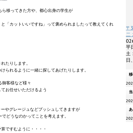
こちら移ってきた方や、都心出身の学生が
くと「カットいいですね」って褒められましたって教えてくれ
〒
二 
02
平日
土 
日、
されたりします。
つけられるように一緒に探してあげたりします。
移
る御客様など様々
20
してお任せいただけるよう
当
20
ラーやグレージュなどプッシュしてきますが
あ
ターでどうなのかってことを考えます。
20
予算ですむように・・・・