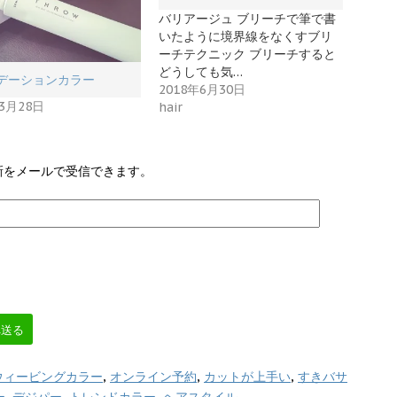
バリアージュ ブリーチで筆で書
いたように境界線をなくすブリ
ーチテクニック ブリーチすると
どうしても気…
デーションカラー
2018年6月30日
年3月28日
hair
新をメールで受信できます。
へ送る
ウィービングカラー
,
オンライン予約
,
カットが上手い
,
すきバサ
ー
,
デジパー
,
トレンドカラー
,
ヘアスタイル