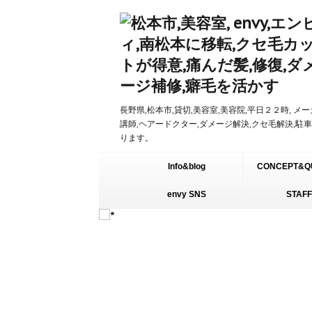
長野県,松本市,貸切,美容室,美容院,平日２２時, メ
講師,ヘアードクター,ダメージ解決,クセ毛解決,駐
ります。
Info&blog
CONCEPT&Q
envy SNS
STAFF