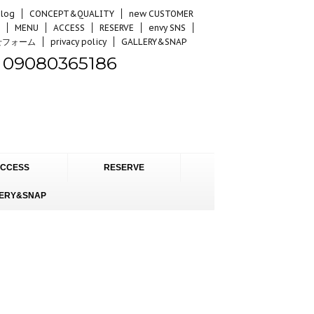
log
CONCEPT&QUALITY
new CUSTOMER
MENU
ACCESS
RESERVE
envy SNS
せフォーム
privacy policy
GALLERY&SNAP
09080365186
CCESS
RESERVE
ERY&SNAP