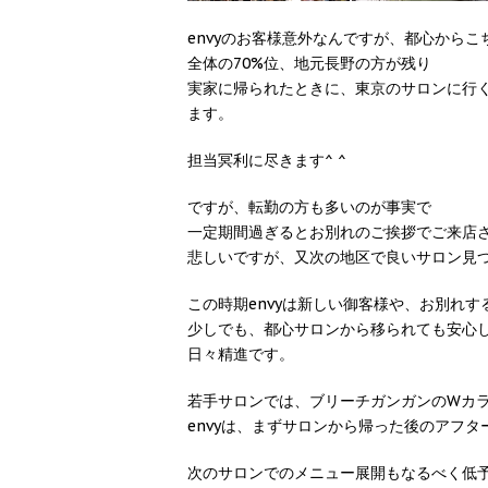
envyのお客様意外なんですが、都心から
全体の70%位、地元長野の方が残り
実家に帰られたときに、東京のサロンに行
ます。
担当冥利に尽きます^ ^
ですが、転勤の方も多いのが事実で
一定期間過ぎるとお別れのご挨拶でご来店
悲しいですが、又次の地区で良いサロン見
この時期envyは新しい御客様や、お別れす
少しでも、都心サロンから移られても安心
日々精進です。
若手サロンでは、ブリーチガンガンのWカ
envyは、まずサロンから帰った後のアフ
次のサロンでのメニュー展開もなるべく低