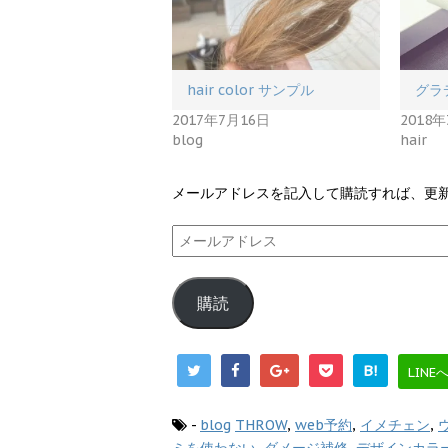
ウ
い
で
(
開
新
き
し
ま
い
す
ウ
)
ィ
hair color サンプル
グラ
ン
ド
2017年7月16日
2018
ウ
で
blog
hair
開
き
ま
す
メールアドレスを記入して購読すれば、更
)
メ
ー
ル
購読
ア
ド
レ
B!
LINE
ス
-
blog
THROW
,
web予約
,
イメチェン
,
ミを使わない
,
ダメージ補修
,
デザインカラ