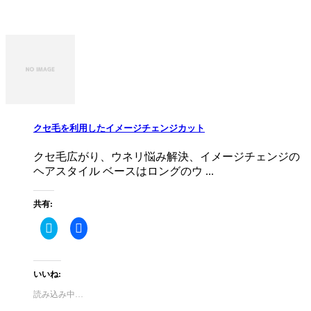
ウ
て
ィ
く
ン
だ
ド
さ
ウ
い
で
(新
開
し
き
い
ま
ウ
す)
ィ
ン
ド
ウ
で
クセ毛を利用したイメージチェンジカット
開
き
ま
す)
クセ毛広がり、ウネリ悩み解決、イメージチェンジの
ヘアスタイル ベースはロングのウ ...
共有:
ク
Facebook
リ
で
ッ
共
ク
有
し
す
て
る
いいね:
Twitter
に
で
は
読み込み中…
共
ク
有
リ