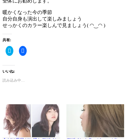
全体にお勧めします。
暖かくなった今の季節
自分自身も演出して楽しみましょう
せっかくのカラー楽しんで見ましょう( ◠‿◠ )
共有:
ク
Facebook
リ
で
ッ
共
ク
有
し
す
て
る
いいね:
Twitter
に
で
は
読み込み中…
共
ク
有
リ
(新
ッ
し
ク
い
し
ウ
て
ィ
く
ン
だ
ド
さ
ウ
い
で
(新
開
し
き
い
ま
ウ
す)
ィ