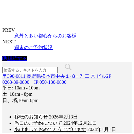
(新
ッ
し
ク
い
し
ウ
て
ィ
く
ン
だ
ド
さ
ウ
い
PREV
で
(新
意外と多い都心からのお客様
開
し
き
い
NEXT
ま
ウ
週末のご予約状況
す)
ィ
ン
ド
購読する
ウ
で
開
き
〒390-0811 長野県松本市中央１-８−７ 二 木 ビル2F
ま
す)
0263-39-0800 IP:050-130-0800
平日: 10am - 10pm
土 :10am - 8pm
日、:祝10am-6pm
移転のお知らせ
2026年2月3日
当日のご予約について
2024年12月21日
あけましておめでとうございます
2024年1月1日