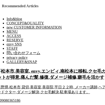
Recommended Articles
Info&blog
CONCEPT&QUALITY
new CUSTOMER INFORMATION
MENU
ACCESS
RESERVE
envy SNS
STAFF
問い合わせフォーム
privacy policy
GALLERY&SNAP
長野県,松本市,貸切,美容室,美容院,平日２２時, メーカー講師,ヘ
ードクター,ダメージ解決,クセ毛解決,駐車場あります。
09080365186