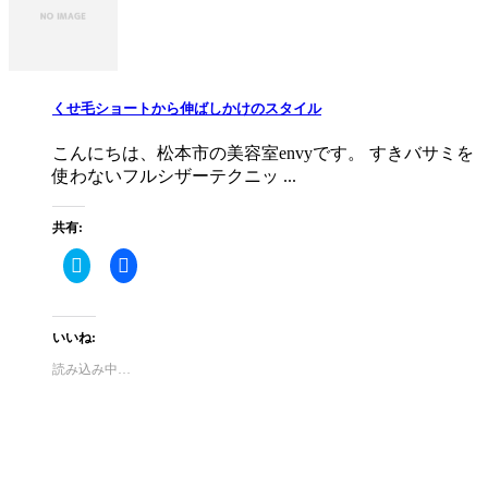
き
い
ま
ウ
す)
ィ
ン
ド
ウ
で
くせ毛ショートから伸ばしかけのスタイル
開
き
ま
す)
こんにちは、松本市の美容室envyです。 すきバサミを
使わないフルシザーテクニッ ...
共有:
ク
Facebook
リ
で
ッ
共
ク
有
し
す
て
る
いいね:
Twitter
に
で
は
読み込み中…
共
ク
有
リ
(新
ッ
し
ク
い
し
ウ
て
ィ
く
ン
だ