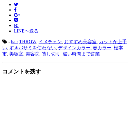
レ
ス
B!
LINEへ送る
-
hair
THROW
,
イメチェン
,
おすすめ美容室
,
カットが上手
い
,
すきバサミを使わない
,
デザインカラー
,
春カラー
,
松本
市
,
美容室
,
美容院
,
貸し切り
,
遅い時間まで営業
コメントを残す