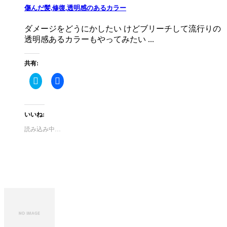
傷んだ髪,修復,透明感のあるカラー
ダメージをどうにかしたい けどブリーチして流行りの
透明感あるカラーもやってみたい ...
共有:
ク
Facebook
リ
で
ッ
共
ク
有
し
す
て
る
いいね:
Twitter
に
で
は
読み込み中…
共
ク
有
リ
(新
ッ
し
ク
い
し
ウ
て
ィ
く
ン
だ
ド
さ
ウ
い
で
(新
開
し
き
い
ま
ウ
す)
ィ