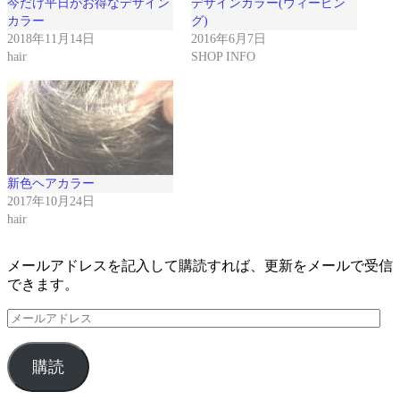
今だけ平日がお得なデザイン
デザインカラー(ウィービン
ン
ド
カラー
グ)
ウ
2018年11月14日
2016年6月7日
で
開
hair
SHOP INFO
き
ま
す)
新色ヘアカラー
2017年10月24日
hair
メールアドレスを記入して購読すれば、更新をメールで受信
できます。
メ
ー
ル
購読
ア
ド