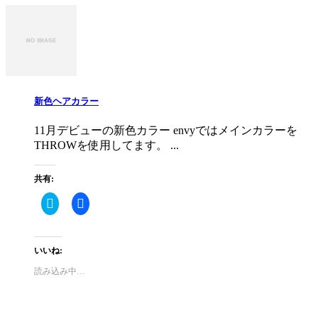
ド
さ
ウ
い
で
(新
開
し
き
い
ま
ウ
す)
ィ
ン
ド
ウ
で
新色ヘアカラー
開
き
ま
す)
11月デビューの新色カラー envyではメインカラーを
THROWを使用してます。 ...
共有:
ク
Facebook
リ
で
ッ
共
ク
有
し
す
て
る
いいね:
Twitter
に
で
は
読み込み中…
共
ク
有
リ
(新
ッ
し
ク
い
し