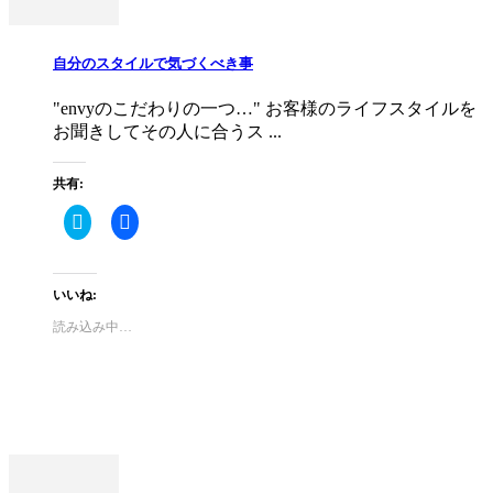
ン
ド
ウ
で
自分のスタイルで気づくべき事
開
き
ま
す)
"envyのこだわりの一つ…" お客様のライフスタイルを
お聞きしてその人に合うス ...
共有:
ク
Facebook
リ
で
ッ
共
ク
有
し
す
て
る
いいね:
Twitter
に
で
は
読み込み中…
共
ク
有
リ
(新
ッ
し
ク
い
し
ウ
て
ィ
く
ン
だ
ド
さ
ウ
い
で
(新
開
し